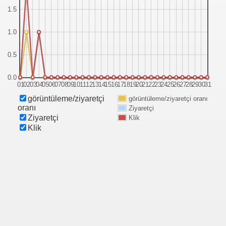
1.5
1.0
0.5
0.0
01
02
03
04
05
06
07
08
09
10
11
12
13
14
15
16
17
18
19
20
21
22
23
24
25
26
27
28
29
30
31
görüntüleme/ziyaretçi
görüntüleme/ziyaretçi oranı
oranı
Ziyaretçi
Ziyaretçi
Klik
Klik